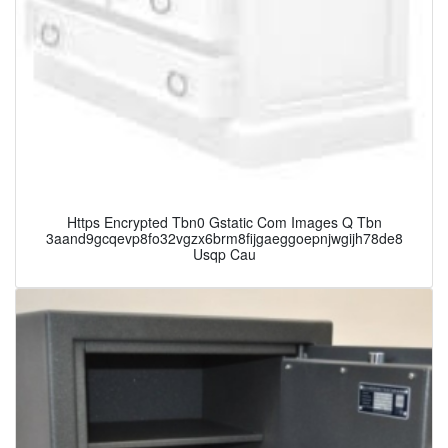
Https Encrypted Tbn0 Gstatic Com Images Q Tbn
3aand9gcqevp8fo32vgzx6brm8fijgaeggoepnjwgijh78de8
Usqp Cau